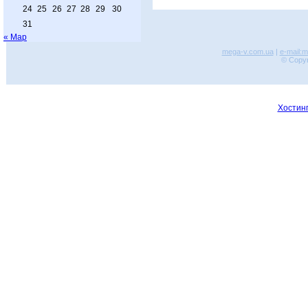
24
25
26
27
28
29
30
31
« Мар
mega-v.com.ua
|
e-mail:
© Copyr
Хостинг