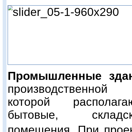
Промышленные зда
производственно
которой
располаг
бытовые, скла
помещения.
При прое