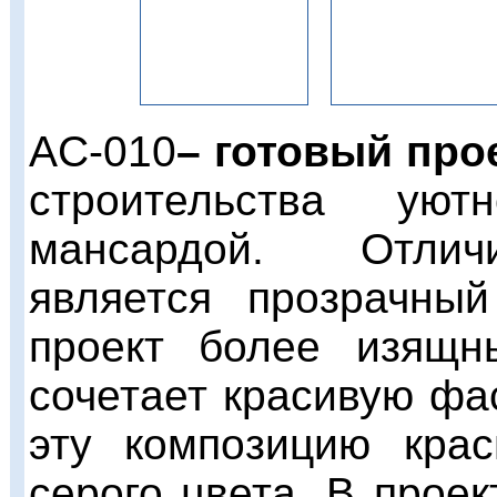
AC-010
– готовый про
строительства ую
мансардой. Отлич
является прозрачный
проект более изящ
сочетает красивую фа
эту композицию кра
серого цвета. В прое